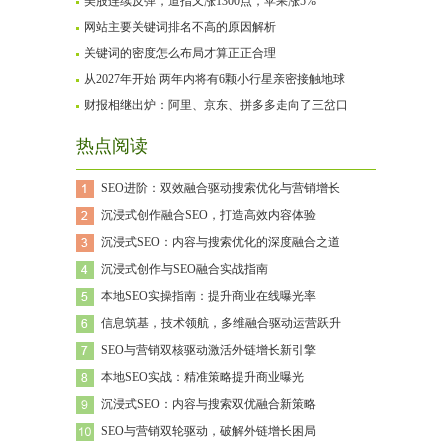
美股连续反弹，道指又涨1300点，苹果涨5%
网站主要关键词排名不高的原因解析
关键词的密度怎么布局才算正正合理
从2027年开始 两年内将有6颗小行星亲密接触地球
财报相继出炉：阿里、京东、拼多多走向了三岔口
热点阅读
SEO进阶：双效融合驱动搜索优化与营销增长
沉浸式创作融合SEO，打造高效内容体验
沉浸式SEO：内容与搜索优化的深度融合之道
沉浸式创作与SEO融合实战指南
本地SEO实操指南：提升商业在线曝光率
信息筑基，技术领航，多维融合驱动运营跃升
SEO与营销双核驱动激活外链增长新引擎
本地SEO实战：精准策略提升商业曝光
沉浸式SEO：内容与搜索双优融合新策略
SEO与营销双轮驱动，破解外链增长困局