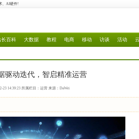
技术、AI硬件!
站长百科
大数据
教程
电商
移动
访谈
活动
据驱动迭代，智启精准运营
-23 14:39:23 所属栏目：运营 来源：DaWei